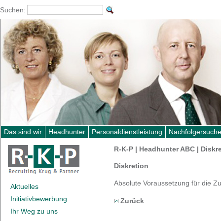
Suchen:
Das sind wir
Headhunter
Personaldienstleistung
Nachfolgersuch
R-K-P | Headhunter ABC | Diskr
Diskretion
Absolute Voraussetzung für die 
Aktuelles
Initiativbewerbung
Zurück
Ihr Weg zu uns