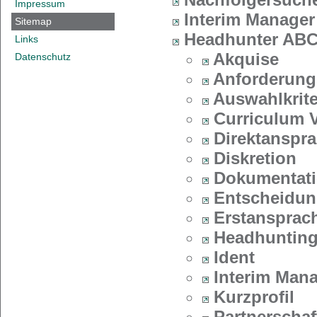
Impressum
Interim Manager
Sitemap
Headhunter AB
Links
Akquise
Datenschutz
Anforderungs
Auswahlkrite
Curriculum V
Direktanspr
Diskretion
Dokumentat
Entscheidun
Erstansprac
Headhuntin
Ident
Interim Man
Kurzprofil
Partnerschaf