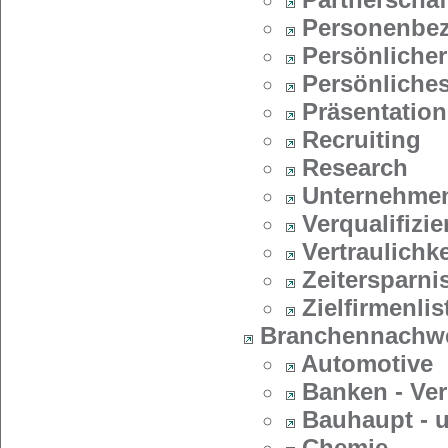
Personenbe
Persönliche
Persönliches
Präsentation
Recruiting
Research
Unternehmen
Verqualifizi
Vertraulichke
Zeitersparni
Zielfirmenlis
Branchennachw
Automotive
Banken - Ve
Bauhaupt - 
Chemie