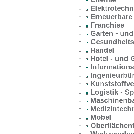
Elektrotechn
Erneuerbare
Franchise
Garten - und
Gesundheit
Handel
Hotel - und 
Informations
Ingenieurbü
Kunststoffve
Logistik - Sp
Maschinenba
Medizintech
Möbel
Oberflächen
Werkzeugba