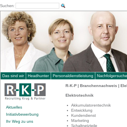
Suchen:
Das sind wir
Headhunter
Personaldienstleistung
Nachfolgersuch
R-K-P | Branchennachweis | Ele
Elektrotechnik
Akkumulatorentechnik
Aktuelles
Entwicklung
Initiativbewerbung
Kundendienst
Marketing
Ihr Weg zu uns
Schaltnetzteile